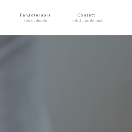
Fangoterapia
Contatti
il nostro rimedio
Inviaci le tue domande