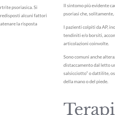
Il sintomo più evidente ca
trite psoriasica. Si
psoriasi che, solitamente,
edisposti alcuni fattori
catenare la risposta
I pazienti colpiti da AP, i
tendiniti e/o borsiti, acco
articolazioni coinvolte.
Sono comuni anche alterazi
distaccamento dal letto un
salsicciotto” o dattilite,
della mano o del piede.
Terapi